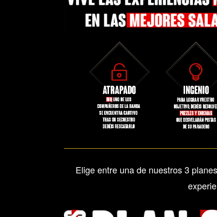
El único Escap
con 2 salas teat
La Casa de Papel
adrenalina. , úne
equipo y resuel
Colombia o en P
Elige entre una de nuestros 3 planes
experie