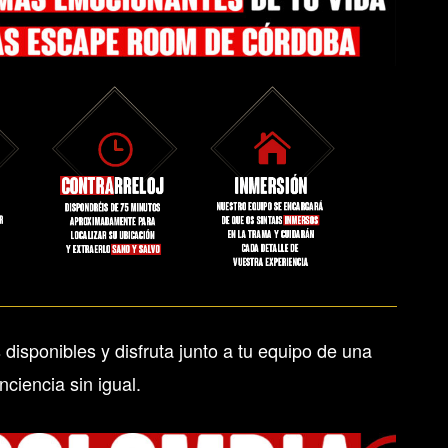
e Room de Córdoba
ralizadas,basadas en
, llenas de acción y
te al plan junto a tu
ve enigmas, en Plan
lan Gandia. .
 disponibles y disfruta junto a tu equipo de una
nciencia sin igual.